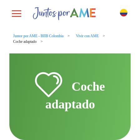
Toggle navigation
Juntor por AME - BIIB Colombia
Vivir con AME
Coche adaptado
Coche
adaptado