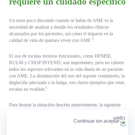
requiere un cuidado específico
Un tema poco discutido cuando se habla de AME es la
necesidad de analizar a detalle los resultados clínicos
alcanzados por los pacientes, así como el impacto en la
1
calidad de vida de quienes viven con AME.
El uso de escalas motoras funcionales, como HFMSE,
RULM y CHOP INTEND, son importantes, pero no cubren
todos los aspectos relevantes en la vida diaria de un paciente
con AME. La disminución del uso del soporte ventilatorio, la
deglución adecuada o la fatiga, son claros ejemplos que estas
1
escalas no evalúan.
Para ilustrar la situación descrita anteriormente, la siguiente
figura muestra cómo impacta en la calidad vida de los
pacientes con AME la dificultad para realizar algunas tareas
Continuar sin aceptar
de forma independiente, vista desde la perspectiva de las
personas con AME, que no necesariamente es captada por las