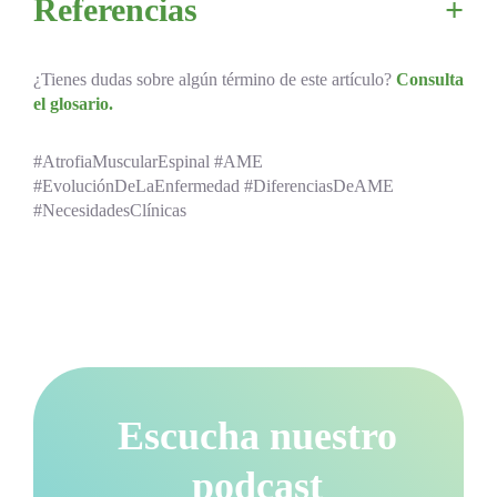
Referencias
¿Tienes dudas sobre algún término de este artículo?
Consulta
el glosario.
#AtrofiaMuscularEspinal #AME
#EvoluciónDeLaEnfermedad #DiferenciasDeAME
#NecesidadesClínicas
Escucha nuestro
podcast