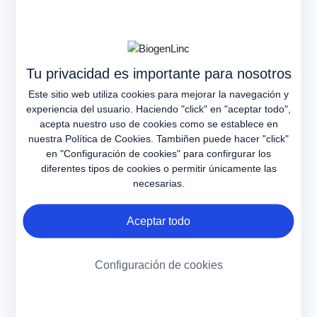
escalas motoras. En este estudio, se evaluaron a 436
pacientes con AME crónica severa o moderada, y a 370
padres o madres de pacientes con AME crónica severa y
moderada respondieron a cuestionarios sobre la forma en que
1
AME afecta en su calidad de vida
. Se observa que las
Tu privacidad es importante para nosotros
actividades de mayor impacto no se capturan en las escalas
Este sitio web utiliza cookies para mejorar la navegación y
utilizadas tradicionalmente.
experiencia del usuario. Haciendo "click" en "aceptar todo",
acepta nuestro uso de cookies como se establece en
nuestra
Política de Cookies
. Tambiñen puede hacer "click"
en "Configuración de cookies" para confirgurar los
diferentes tipos de cookies o permitir únicamente las
necesarias.
Aceptar todo
Configuración de cookies
Por lo tanto, es necesario tener una visión más amplia de los
resultados, analizar sus limitaciones y subjetividad. Factores
como la motivación, el estado psicológico y la condición del